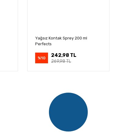
Yağsız Kontak Sprey 200 ml
Perfects
242,98 TL
%10
269,98 TL