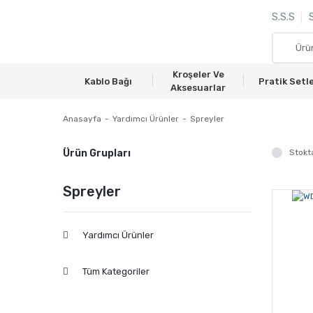
S.S.S
S
Kroşeler Ve
Kablo Bağı
Pratik Setl
Aksesuarlar
Anasayfa
Yardımcı Ürünler
Spreyler
Ürün Grupları
Stokta
Spreyler
Yardımcı Ürünler
Tüm Kategoriler