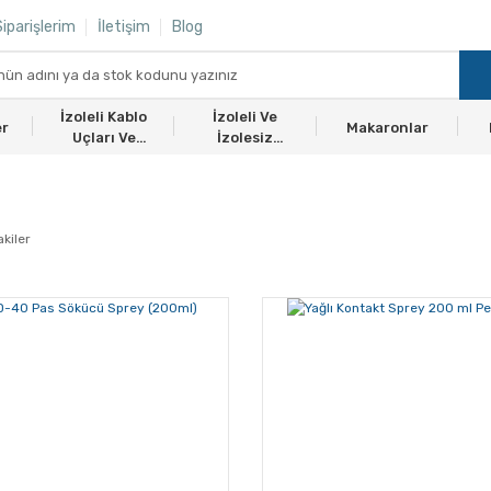
iparişlerim
İletişim
Blog
İzoleli Kablo
İzoleli Ve
er
Makaronlar
Uçları Ve
İzolesiz
Ekmuflar
Yüksükler
kiler