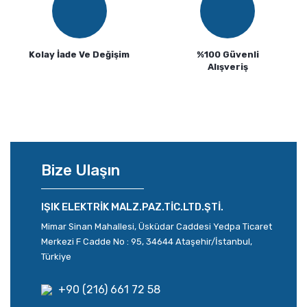
Kolay İade Ve Değişim
%100 Güvenli
Alışveriş
Bize Ulaşın
IŞIK ELEKTRİK MALZ.PAZ.TİC.LTD.ŞTİ.
Mimar Sinan Mahallesi, Üsküdar Caddesi Yedpa Ticaret
Merkezi F Cadde No : 95, 34644 Ataşehir/İstanbul,
Türkiye
+90 (216) 661 72 58