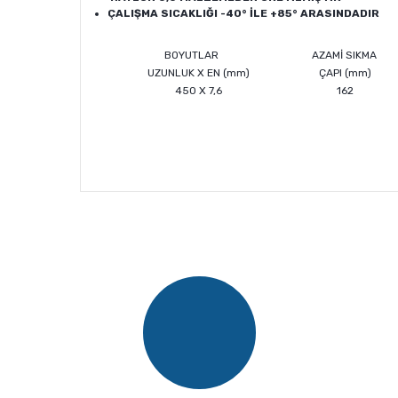
ÇALIŞMA SICAKLIĞI -40° İLE +85° ARASINDADIR
BOYUTLAR
AZAMİ SIKMA
UZUNLUK X EN (mm)
ÇAPI (mm)
450 X 7,6
162
Bu ürünün fiyat bilgisi, resim, ürün açıklamalarında v
Görüş ve önerileriniz için teşekkür ederiz.
Ürün resmi kalitesiz, bozuk veya görüntülenemiyor.
Ürün açıklamasında eksik bilgiler bulunuyor.
Ürün bilgilerinde hatalar bulunuyor.
Ürün fiyatı diğer sitelerden daha pahalı.
Bu ürüne benzer farklı alternatifler olmalı.