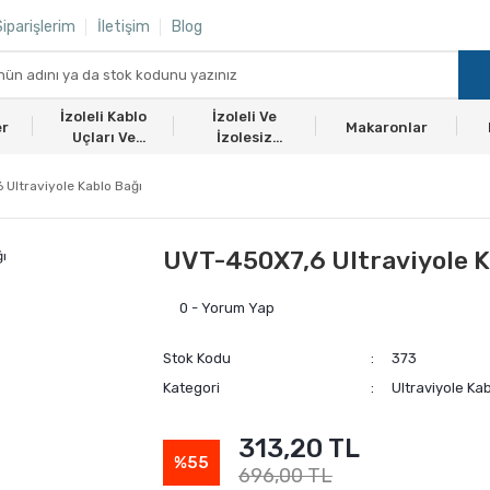
iparişlerim
İletişim
Blog
İzoleli Kablo
İzoleli Ve
er
Makaronlar
Uçları Ve
İzolesiz
Ekmuflar
Yüksükler
Ultraviyole Kablo Bağı
UVT-450X7,6 Ultraviyole K
0 - Yorum Yap
Stok Kodu
373
Kategori
Ultraviyole Ka
313,20 TL
%55
696,00 TL