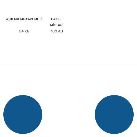
AÇILMA MUKAVEMETİ
PAKET
MİKTARI
54 KG
100 AD
e diğer konularda yetersiz gördüğünüz noktaları öneri formunu kullanarak ta
Bu ürüne ilk yorumu siz yapın!
Yorum Yaz