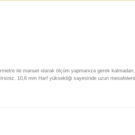
metre ile manuel olarak ölçüm yapmanıza gerek kalmadan, ü
rsiniz. 10,6 mm Harf yüksekliği sayesinde uzun mesafelerden
e diğer konularda yetersiz gördüğünüz noktaları öneri formunu kullanarak ta
Bu ürüne ilk yorumu siz yapın!
Yorum Yaz