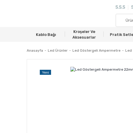
S.S.S
S
Kroşeler Ve
Kablo Bağı
Pratik Setl
Aksesuarlar
Anasayfa
Led Ürünler
Led Göstergeli Ampermetre
Led
Yeni