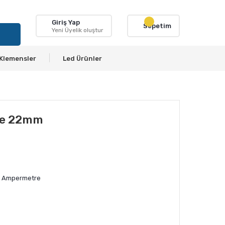
Giriş Yap
Sepetim
Yeni Üyelik oluştur
Klemensler
Led Ürünler
re 22mm
i Ampermetre