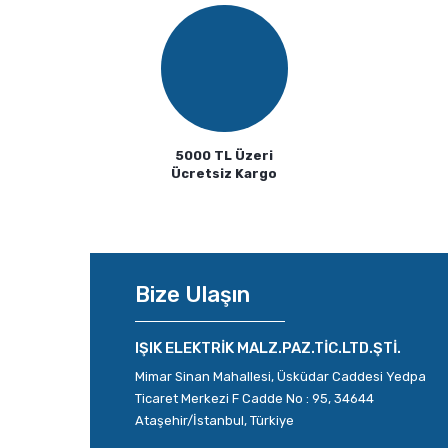
Ürün açıklamasında eksik bilgiler bulunuyor.
Ürün bilgilerinde hatalar bulunuyor.
Ürün fiyatı diğer sitelerden daha pahalı.
Bu ürüne benzer farklı alternatifler olmalı.
5000 TL Üzeri
Ücretsiz Kargo
Bize Ulaşın
IŞIK ELEKTRİK MALZ.PAZ.TİC.LTD.ŞTİ.
Mimar Sinan Mahallesi, Üsküdar Caddesi Yedpa
Ticaret Merkezi F Cadde No : 95, 34644
Ataşehir/İstanbul, Türkiye