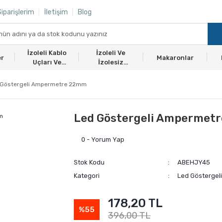
iparişlerim
İletişim
Blog
İzoleli Kablo
İzoleli Ve
er
Makaronlar
Uçları Ve
İzolesiz
Ekmuflar
Yüksükler
 Göstergeli Ampermetre 22mm
Led Göstergeli Ampermet
0 - Yorum Yap
Stok Kodu
ABEHJY45
Kategori
Led Göstergel
178,20 TL
%55
396,00 TL