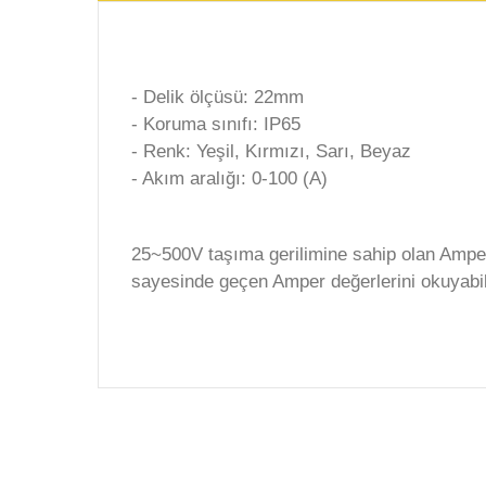
- Delik ölçüsü: 22mm
- Koruma sınıfı: IP65
- Renk: Yeşil, Kırmızı, Sarı, Beyaz
- Akım aralığı: 0-100 (A)
25~500V taşıma gerilimine sahip olan Amper
sayesinde geçen Amper değerlerini okuyabili
Bu ürünün fiyat bilgisi, resim, ürün açıklamalarında v
Görüş ve önerileriniz için teşekkür ederiz.
Ürün resmi kalitesiz, bozuk veya görüntülenemiyor.