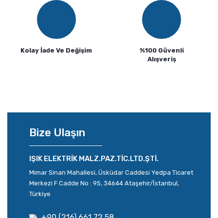
Kolay İade Ve Değişim
%100 Güvenli
Alışveriş
Bize Ulaşın
IŞIK ELEKTRİK MALZ.PAZ.TİC.LTD.ŞTİ.
Mimar Sinan Mahallesi, Üsküdar Caddesi Yedpa Ticaret
Merkezi F Cadde No : 95, 34644 Ataşehir/İstanbul,
Türkiye
+90 (216) 661 72 58