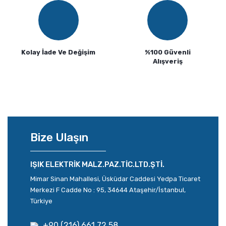
Kolay İade Ve Değişim
%100 Güvenli
Alışveriş
Bize Ulaşın
IŞIK ELEKTRİK MALZ.PAZ.TİC.LTD.ŞTİ.
Mimar Sinan Mahallesi, Üsküdar Caddesi Yedpa Ticaret
Merkezi F Cadde No : 95, 34644 Ataşehir/İstanbul,
Türkiye
+90 (216) 661 72 58