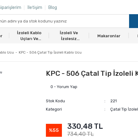
iparişlerim
İletişim
Blog
İzoleli Kablo
İzoleli Ve
er
Makaronlar
Uçları Ve
İzolesiz
Ekmuflar
Yüksükler
Kablo Ucu
KPC - 506 Çatal Tip İzoleli Kablo Ucu
KPC - 506 Çatal Tip İzoleli
0 - Yorum Yap
Stok Kodu
221
Kategori
Çatal Tip İzole
330,48 TL
%55
734,40 TL