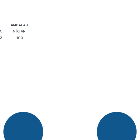
AMBALAJ
A
MİKTARI
13
100
e diğer konularda yetersiz gördüğünüz noktaları öneri formunu kullanarak ta
Bu ürüne ilk yorumu siz yapın!
Yorum Yaz