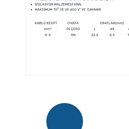
İZOLASYON MALZEMESİ VİNİL
0
MAKSİMUM 75
YE VE 600 V' YE DAYANIR
KABLO KESİTİ
CIVATA
EBATLAR(mm)
mm²
ÖLÇÜSÜ
L
d4
4-6
M6
22,2
6,3
Bu ürünün fiyat bilgisi, resim, ürün açıklamalarında v
Görüş ve önerileriniz için teşekkür ederiz.
Ürün resmi kalitesiz, bozuk veya görüntülenemiyor.
Ürün açıklamasında eksik bilgiler bulunuyor.
Ürün bilgilerinde hatalar bulunuyor.
Ürün fiyatı diğer sitelerden daha pahalı.
Bu ürüne benzer farklı alternatifler olmalı.