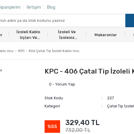
iparişlerim
İletişim
Blog
İzoleli Kablo
İzoleli Ve
er
Makaronlar
Uçları Ve
İzolesiz
Ekmuflar
Yüksükler
Kablo Ucu
KPC - 406 Çatal Tip İzoleli Kablo Ucu
KPC - 406 Çatal Tip İzoleli
0 - Yorum Yap
Stok Kodu
227
Kategori
Çatal Tip İzole
329,40 TL
%55
732,00 TL