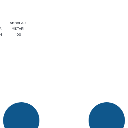
AMBALAJ
A
MİKTARI
14
100
e diğer konularda yetersiz gördüğünüz noktaları öneri formunu kullanarak ta
Bu ürüne ilk yorumu siz yapın!
Yorum Yaz