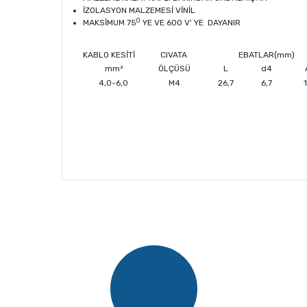
İZOLASYON MALZEMESİ VİNİL
0
MAKSİMUM 75
YE VE 600 V' YE DAYANIR
KABLO KESİTİ
CIVATA
EBATLAR(mm)
mm²
ÖLÇÜSÜ
L
d4
4,0-6,0
M4
26,7
6,7
Bu ürünün fiyat bilgisi, resim, ürün açıklamalarında v
Görüş ve önerileriniz için teşekkür ederiz.
Ürün resmi kalitesiz, bozuk veya görüntülenemiyor.
Ürün açıklamasında eksik bilgiler bulunuyor.
Ürün bilgilerinde hatalar bulunuyor.
Ürün fiyatı diğer sitelerden daha pahalı.
Bu ürüne benzer farklı alternatifler olmalı.