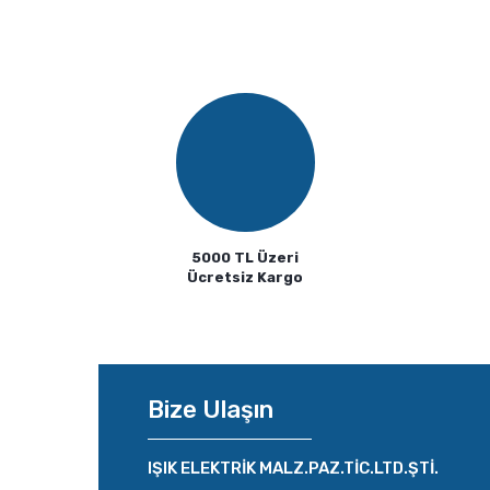
Görüş ve önerileriniz için teşekkür ederiz.
Ürün resmi kalitesiz, bozuk veya görüntülenemiyor.
Ürün açıklamasında eksik bilgiler bulunuyor.
Ürün bilgilerinde hatalar bulunuyor.
Ürün fiyatı diğer sitelerden daha pahalı.
Bu ürüne benzer farklı alternatifler olmalı.
5000 TL Üzeri
Ücretsiz Kargo
Bize Ulaşın
IŞIK ELEKTRİK MALZ.PAZ.TİC.LTD.ŞTİ.