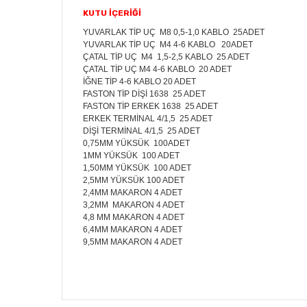
KUTU İÇERİĞİ
YUVARLAK TİP UÇ M8 0,5-1,0 KABLO 25ADET
YUVARLAK TİP UÇ M4 4-6 KABLO 20ADET
ÇATAL TİP UÇ M4 1,5-2,5 KABLO 25 ADET
ÇATAL TİP UÇ M4 4-6 KABLO 20 ADET
İĞNE TİP 4-6 KABLO 20 ADET
FASTON TİP DİŞİ 1638 25 ADET
FASTON TİP ERKEK 1638 25 ADET
ERKEK TERMİNAL 4/1,5 25 ADET
DİŞİ TERMİNAL 4/1,5 25 ADET
0,75MM YÜKSÜK 100ADET
1MM YÜKSÜK 100 ADET
1,50MM YÜKSÜK 100 ADET
2,5MM YÜKSÜK 100 ADET
2,4MM MAKARON 4 ADET
3,2MM MAKARON 4 ADET
4,8 MM MAKARON 4 ADET
6,4MM MAKARON 4 ADET
9,5MM MAKARON 4 ADET
Bu ürünün fiyat bilgisi, resim, ürün açıklamalarında v