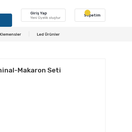
Giriş Yap
Sepetim
Yeni Üyelik oluştur
Klemensler
Led Ürünler
inal-Makaron Seti