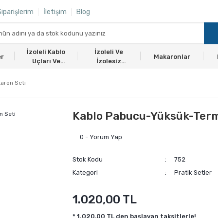
iparişlerim
İletişim
Blog
İzoleli Kablo
İzoleli Ve
er
Makaronlar
Uçları Ve
İzolesiz
Ekmuflar
Yüksükler
aron Seti
Kablo Pabucu-Yüksük-Term
0 - Yorum Yap
Stok Kodu
752
Kategori
Pratik Setler
1.020,00 TL
* 1.020,00 TL den başlayan taksitlerle!