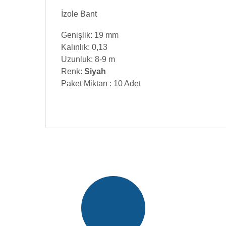
İzole Bant
Genişlik: 19 mm
Kalınlık: 0,13
Uzunluk: 8-9 m
Renk:
Siyah
Paket Miktarı : 10 Adet
Bu ürünün fiyat bilgisi, resim, ürün açıklamalarında v
Görüş ve önerileriniz için teşekkür ederiz.
Ürün resmi kalitesiz, bozuk veya görüntülenemiyor.
Ürün açıklamasında eksik bilgiler bulunuyor.
Ürün bilgilerinde hatalar bulunuyor.
Ürün fiyatı diğer sitelerden daha pahalı.
Bu ürüne benzer farklı alternatifler olmalı.