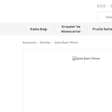
S.S.S
S
Kroşeler Ve
Kablo Bağı
Pratik Setl
Aksesuarlar
Anasayfa
Bantlar
İzole Bant 19mm