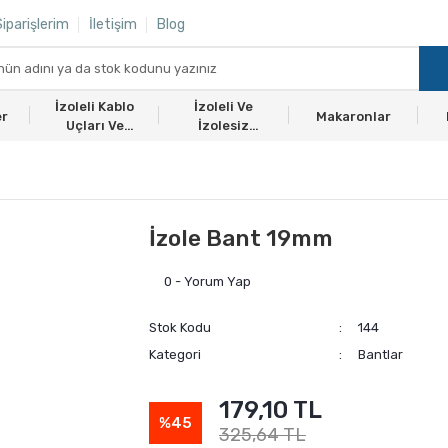
iparişlerim
İletişim
Blog
İzoleli Kablo
İzoleli Ve
er
Makaronlar
Uçları Ve
İzolesiz
Ekmuflar
Yüksükler
İzole Bant 19mm
0 - Yorum Yap
Stok Kodu
144
Kategori
Bantlar
179,10 TL
%45
325,64 TL