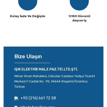
Kolay İade Ve Değişim
%100 Güvenli
Alışveriş
Bize Ulaşın
IŞIK ELEKTRİK MALZ.PAZ.TİC.LTD.ŞTİ.
Mimar Sinan Mahallesi, Üsküdar Caddesi Yedpa Ticaret
Merkezi F Cadde No : 95, 34644 Ataşehir/İstanbul,
Türkiye
+90 (216) 661 72 58