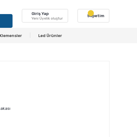
Giriş Yap
Sepetim
Yeni Üyelik oluştur
Klemensler
Led Ürünler
akası