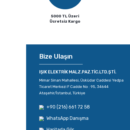
5000 TL Üzeri
Ücretsiz Kargo
Bize Ulaşın
IŞIK ELEKTRİK MALZ.PAZ.TİC.LTD.ŞTİ.
Mimar Sinan Mahallesi, Üsküdar Caddesi Yedpa
Ticaret Merkezi F Cadde No : 95, 34644
Ataşehir/İstanbul, Türkiye
+90 (216) 661 72 58
WhatsApp Danışma
Haritada Gör