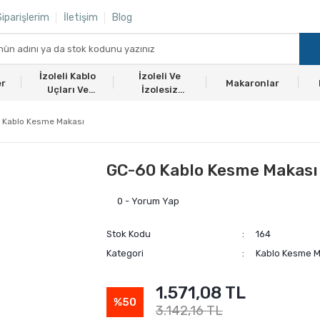
iparişlerim
İletişim
Blog
İzoleli Kablo
İzoleli Ve
er
Makaronlar
Uçları Ve
İzolesiz
Ekmuflar
Yüksükler
 Kablo Kesme Makası
GC-60 Kablo Kesme Makası
0 - Yorum Yap
Stok Kodu
164
Kategori
Kablo Kesme M
1.571,08 TL
%50
3.142,16 TL