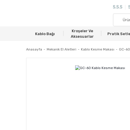
S.S.S
S
Kroşeler Ve
Kablo Bağı
Pratik Setl
Aksesuarlar
Anasayfa
Mekanik El Aletleri
Kablo Kesme Makası
GC-60