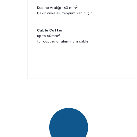
2
Kesme Aralığı : 60 mm
Bakır veya alüminyum kablo için
Cable Cutter
2
up to 60mm
for copper or aluminum cable
Bu ürünün fiyat bilgisi, resim, ürün açıklamalarında v
Görüş ve önerileriniz için teşekkür ederiz.
Ürün resmi kalitesiz, bozuk veya görüntülenemiyor.
Ürün açıklamasında eksik bilgiler bulunuyor.
Ürün bilgilerinde hatalar bulunuyor.
Ürün fiyatı diğer sitelerden daha pahalı.
Bu ürüne benzer farklı alternatifler olmalı.