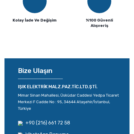
Kolay İade Ve Değişim
%100 Güvenli
Alışveriş
Bize Ulaşın
IŞIK ELEKTRİK MALZ.PAZ.TİC.LTD.ŞTİ.
Mimar Sinan Mahallesi, Üsküdar Caddesi Yedpa Ticaret
Merkezi F Cadde No : 95, 34644 Ataşehir/İstanbul,
Türkiye
+90 (216) 661 72 58