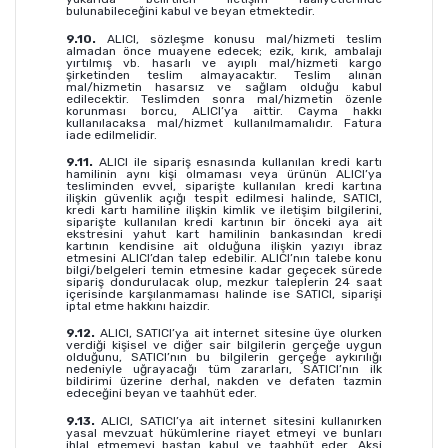
bulunabileceğini kabul ve beyan etmektedir.
9.10.
ALICI, sözleşme konusu mal/hizmeti teslim
almadan önce muayene edecek; ezik, kırık, ambalajı
yırtılmış vb. hasarlı ve ayıplı mal/hizmeti kargo
şirketinden teslim almayacaktır. Teslim alınan
mal/hizmetin hasarsız ve sağlam olduğu kabul
edilecektir. Teslimden sonra mal/hizmetin özenle
korunması borcu, ALICI’ya aittir. Cayma hakkı
kullanılacaksa mal/hizmet kullanılmamalıdır. Fatura
iade edilmelidir.
9.11.
ALICI ile sipariş esnasında kullanılan kredi kartı
hamilinin aynı kişi olmaması veya ürünün ALICI’ya
tesliminden evvel, siparişte kullanılan kredi kartına
ilişkin güvenlik açığı tespit edilmesi halinde, SATICI,
kredi kartı hamiline ilişkin kimlik ve iletişim bilgilerini,
siparişte kullanılan kredi kartının bir önceki aya ait
ekstresini yahut kart hamilinin bankasından kredi
kartının kendisine ait olduğuna ilişkin yazıyı ibraz
etmesini ALICI’dan talep edebilir. ALICI’nın talebe konu
bilgi/belgeleri temin etmesine kadar geçecek sürede
sipariş dondurulacak olup, mezkur taleplerin 24 saat
içerisinde karşılanmaması halinde ise SATICI, siparişi
iptal etme hakkını haizdir.
9.12.
ALICI, SATICI’ya ait internet sitesine üye olurken
verdiği kişisel ve diğer sair bilgilerin gerçeğe uygun
olduğunu, SATICI’nın bu bilgilerin gerçeğe aykırılığı
nedeniyle uğrayacağı tüm zararları, SATICI’nın ilk
bildirimi üzerine derhal, nakden ve defaten tazmin
edeceğini beyan ve taahhüt eder.
9.13.
ALICI, SATICI’ya ait internet sitesini kullanırken
yasal mevzuat hükümlerine riayet etmeyi ve bunları
ihlal etmemeyi baştan kabul ve taahhüt eder. Aksi