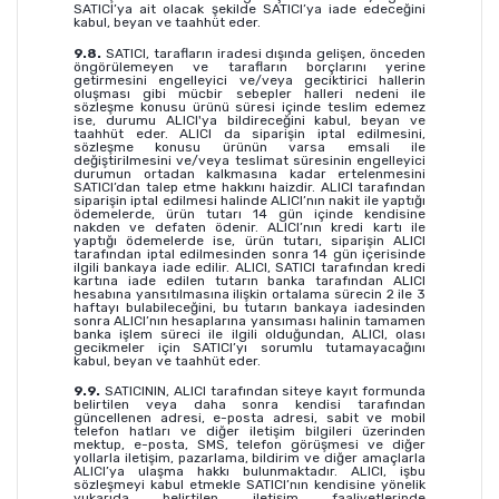
SATICI’ya ait olacak şekilde SATICI’ya iade edeceğini
kabul, beyan ve taahhüt eder.
9.8.
SATICI, tarafların iradesi dışında gelişen, önceden
öngörülemeyen ve tarafların borçlarını yerine
getirmesini engelleyici ve/veya geciktirici hallerin
oluşması gibi mücbir sebepler halleri nedeni ile
sözleşme konusu ürünü süresi içinde teslim edemez
ise, durumu ALICI'ya bildireceğini kabul, beyan ve
taahhüt eder. ALICI da siparişin iptal edilmesini,
sözleşme konusu ürünün varsa emsali ile
değiştirilmesini ve/veya teslimat süresinin engelleyici
durumun ortadan kalkmasına kadar ertelenmesini
SATICI’dan talep etme hakkını haizdir. ALICI tarafından
siparişin iptal edilmesi halinde ALICI’nın nakit ile yaptığı
ödemelerde, ürün tutarı 14 gün içinde kendisine
nakden ve defaten ödenir. ALICI’nın kredi kartı ile
yaptığı ödemelerde ise, ürün tutarı, siparişin ALICI
tarafından iptal edilmesinden sonra 14 gün içerisinde
ilgili bankaya iade edilir. ALICI, SATICI tarafından kredi
kartına iade edilen tutarın banka tarafından ALICI
hesabına yansıtılmasına ilişkin ortalama sürecin 2 ile 3
haftayı bulabileceğini, bu tutarın bankaya iadesinden
sonra ALICI’nın hesaplarına yansıması halinin tamamen
banka işlem süreci ile ilgili olduğundan, ALICI, olası
gecikmeler için SATICI’yı sorumlu tutamayacağını
kabul, beyan ve taahhüt eder.
9.9.
SATICININ, ALICI tarafından siteye kayıt formunda
belirtilen veya daha sonra kendisi tarafından
güncellenen adresi, e-posta adresi, sabit ve mobil
telefon hatları ve diğer iletişim bilgileri üzerinden
mektup, e-posta, SMS, telefon görüşmesi ve diğer
yollarla iletişim, pazarlama, bildirim ve diğer amaçlarla
ALICI’ya ulaşma hakkı bulunmaktadır. ALICI, işbu
sözleşmeyi kabul etmekle SATICI’nın kendisine yönelik
yukarıda belirtilen iletişim faaliyetlerinde