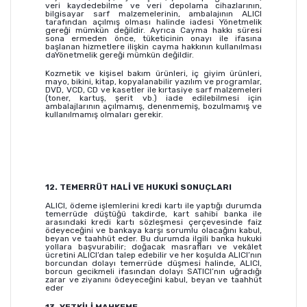
veri kaydedebilme ve veri depolama cihazlarının,
bilgisayar sarf malzemelerinin, ambalajının ALICI
tarafından açılmış olması halinde iadesi Yönetmelik
gereği mümkün değildir. Ayrıca Cayma hakkı süresi
sona ermeden önce, tüketicinin onayı ile ifasına
başlanan hizmetlere ilişkin cayma hakkının kullanılması
daYönetmelik gereği mümkün değildir.
Kozmetik ve kişisel bakım ürünleri, iç giyim ürünleri,
mayo, bikini, kitap, kopyalanabilir yazılım ve programlar,
DVD, VCD, CD ve kasetler ile kırtasiye sarf malzemeleri
(toner, kartuş, şerit vb.) iade edilebilmesi için
ambalajlarının açılmamış, denenmemiş, bozulmamış ve
kullanılmamış olmaları gerekir.
12. TEMERRÜT HALİ VE HUKUKİ SONUÇLARI
ALICI, ödeme işlemlerini kredi kartı ile yaptığı durumda
temerrüde düştüğü takdirde, kart sahibi banka ile
arasındaki kredi kartı sözleşmesi çerçevesinde faiz
ödeyeceğini ve bankaya karşı sorumlu olacağını kabul,
beyan ve taahhüt eder. Bu durumda ilgili banka hukuki
yollara başvurabilir; doğacak masrafları ve vekâlet
ücretini ALICI’dan talep edebilir ve her koşulda ALICI’nın
borcundan dolayı temerrüde düşmesi halinde, ALICI,
borcun gecikmeli ifasından dolayı SATICI’nın uğradığı
zarar ve ziyanını ödeyeceğini kabul, beyan ve taahhüt
eder
13. YETKİLİ MAHKEME