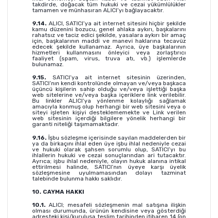
takdirde, doğacak tüm hukuki ve cezai yükümlülükler
tamamen ve münhasıran ALICI’yı bağlayacaktır.
9.14.
ALICI, SATICI’ya ait internet sitesini hiçbir şekilde
kamu düzenini bozucu, genel ahlaka aykırı, başkalarını
rahatsız ve taciz edici şekilde, yasalara aykırı bir amaç
için, başkalarının maddi ve manevi haklarına tecavüz
edecek şekilde kullanamaz. Ayrıca, üye başkalarının
hizmetleri kullanmasını önleyici veya zorlaştırıcı
faaliyet (spam, virus, truva atı, vb.) işlemlerde
bulunamaz.
9.15.
SATICI’ya ait internet sitesinin üzerinden,
SATICI’nın kendi kontrolünde olmayan ve/veya başkaca
üçüncü kişilerin sahip olduğu ve/veya işlettiği başka
web sitelerine ve/veya başka içeriklere link verilebilir.
Bu linkler ALICI’ya yönlenme kolaylığı sağlamak
amacıyla konmuş olup herhangi bir web sitesini veya o
siteyi işleten kişiyi desteklememekte ve Link verilen
web sitesinin içerdiği bilgilere yönelik herhangi bir
garanti niteliği taşımamaktadır.
9.16.
İşbu sözleşme içerisinde sayılan maddelerden bir
ya da birkaçını ihlal eden üye işbu ihlal nedeniyle cezai
ve hukuki olarak şahsen sorumlu olup, SATICI’yı bu
ihlallerin hukuki ve cezai sonuçlarından ari tutacaktır.
Ayrıca; işbu ihlal nedeniyle, olayın hukuk alanına intikal
ettirilmesi halinde, SATICI’nın üyeye karşı üyelik
sözleşmesine uyulmamasından dolayı tazminat
talebinde bulunma hakkı saklıdır.
10. CAYMA HAKKI
10.1.
ALICI; mesafeli sözleşmenin mal satışına ilişkin
olması durumunda, ürünün kendisine veya gösterdiği
adresteki kişi/kuruluşa teslim tarihinden itibaren 14 (on