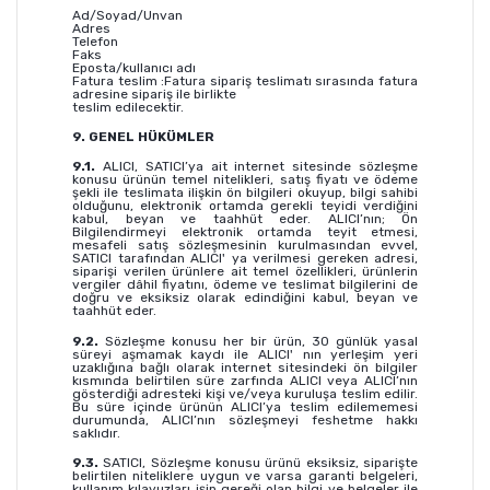
Ad/Soyad/Unvan
Adres
Telefon
Faks
Eposta/kullanıcı adı
Fatura teslim :Fatura sipariş teslimatı sırasında fatura
adresine sipariş ile birlikte
teslim edilecektir.
9. GENEL HÜKÜMLER
9.1.
ALICI, SATICI’ya ait internet sitesinde sözleşme
konusu ürünün temel nitelikleri, satış fiyatı ve ödeme
şekli ile teslimata ilişkin ön bilgileri okuyup, bilgi sahibi
olduğunu, elektronik ortamda gerekli teyidi verdiğini
kabul, beyan ve taahhüt eder. ALICI’nın; Ön
Bilgilendirmeyi elektronik ortamda teyit etmesi,
mesafeli satış sözleşmesinin kurulmasından evvel,
SATICI tarafından ALICI' ya verilmesi gereken adresi,
siparişi verilen ürünlere ait temel özellikleri, ürünlerin
vergiler dâhil fiyatını, ödeme ve teslimat bilgilerini de
doğru ve eksiksiz olarak edindiğini kabul, beyan ve
taahhüt eder.
9.2.
Sözleşme konusu her bir ürün, 30 günlük yasal
süreyi aşmamak kaydı ile ALICI' nın yerleşim yeri
uzaklığına bağlı olarak internet sitesindeki ön bilgiler
kısmında belirtilen süre zarfında ALICI veya ALICI’nın
gösterdiği adresteki kişi ve/veya kuruluşa teslim edilir.
Bu süre içinde ürünün ALICI’ya teslim edilememesi
durumunda, ALICI’nın sözleşmeyi feshetme hakkı
saklıdır.
9.3.
SATICI, Sözleşme konusu ürünü eksiksiz, siparişte
belirtilen niteliklere uygun ve varsa garanti belgeleri,
kullanım kılavuzları işin gereği olan bilgi ve belgeler ile